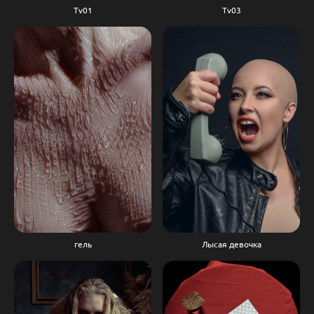
Tv01
Tv03
гель
Лысая девочка